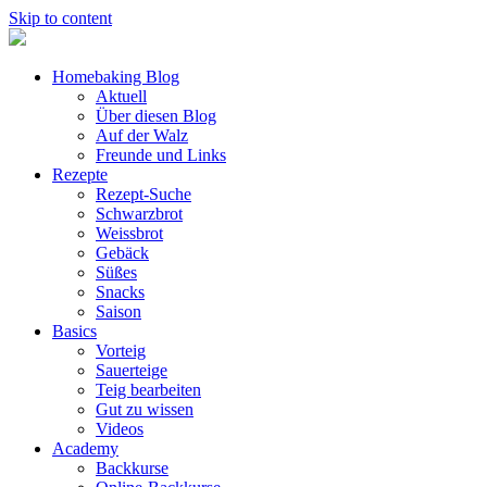
Skip to content
Homebaking Blog
Aktuell
Über diesen Blog
Auf der Walz
Freunde und Links
Rezepte
Rezept-Suche
Schwarzbrot
Weissbrot
Gebäck
Süßes
Snacks
Saison
Basics
Vorteig
Sauerteige
Teig bearbeiten
Gut zu wissen
Videos
Academy
Backkurse