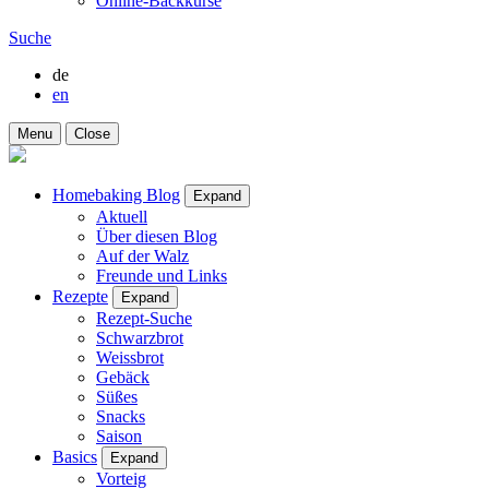
Online-Backkurse
Suche
de
en
Menu
Close
Homebaking Blog
Expand
Aktuell
Über diesen Blog
Auf der Walz
Freunde und Links
Rezepte
Expand
Rezept-Suche
Schwarzbrot
Weissbrot
Gebäck
Süßes
Snacks
Saison
Basics
Expand
Vorteig