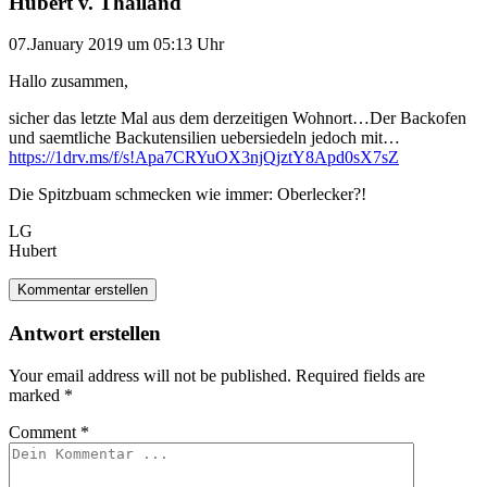
Hubert v. Thailand
07.January 2019 um 05:13 Uhr
Hallo zusammen,
sicher das letzte Mal aus dem derzeitigen Wohnort…Der Backofen
und saemtliche Backutensilien uebersiedeln jedoch mit…
https://1drv.ms/f/s!Apa7CRYuOX3njQjztY8Apd0sX7sZ
Die Spitzbuam schmecken wie immer: Oberlecker?!
LG
Hubert
Kommentar erstellen
Antwort erstellen
Your email address will not be published.
Required fields are
marked
*
Comment
*