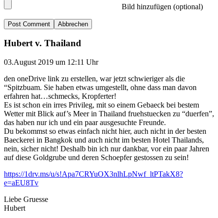
Bild hinzufügen (optional)
Abbrechen
Hubert v. Thailand
03.August 2019 um 12:11 Uhr
den oneDrive link zu erstellen, war jetzt schwieriger als die
“Spitzbuam. Sie haben etwas umgestellt, ohne dass man davon
erfahren hat…schmecks, Kropferter!
Es ist schon ein irres Privileg, mit so einem Gebaeck bei bestem
Wetter mit Blick auf’s Meer in Thailand fruehstuecken zu “duerfen”,
das haben nur ich und ein paar ausgesuchte Freunde.
Du bekommst so etwas einfach nicht hier, auch nicht in der besten
Baeckerei in Bangkok und auch nicht im besten Hotel Thailands,
nein, sicher nicht! Deshalb bin ich nur dankbar, vor ein paar Jahren
auf diese Goldgrube und deren Schoepfer gestossen zu sein!
https://1drv.ms/u/s!Apa7CRYuOX3nlhLpNwf_ltPTakX8?
e=aEU8Tv
Liebe Gruesse
Hubert