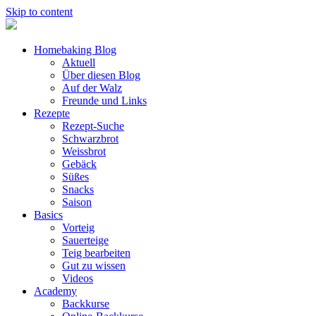
Skip to content
Homebaking Blog
Aktuell
Über diesen Blog
Auf der Walz
Freunde und Links
Rezepte
Rezept-Suche
Schwarzbrot
Weissbrot
Gebäck
Süßes
Snacks
Saison
Basics
Vorteig
Sauerteige
Teig bearbeiten
Gut zu wissen
Videos
Academy
Backkurse