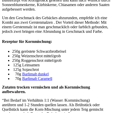
Basisrezept von Korngebäck gesehen und kann nach Wunsch durch
Sonnenblumenkerne, Kürbiskerne, Chiasamen oder anderen Saaten
aufgebessert werden.
Um den Geschmack des Gebäckes abzurunden, empfehle ich eine
Kombi aus zwei Gerstenmalzen . Der Vorteil dieser Methode: Mit
einem Gerstenmalz ist man geschmacklich oder farblich gebunden,
jedoch zwei bringen eine Abrundung in Geschmack und Farbe.
Rezeptur für Kornmischung:
250g geröstete Schwarzbrotbrösel
250g Weizenschrot mittel/grob
250g Roggenschrot mittel/grob
125g Leinsamen
125g Sojaschrot
70g
Barlimalt dunkel
70g
Barlimalt Caramell
Zutaten trocken vermischen und als Kornmischung
aufbewahren.
“Bei Bedarf im Verhältnis 1:1 (Wasser /Kornmischung)
anrühren und 1-2 Stunden quellen lassen. Als Brühstück oder
Quellstück kann die Korn-Mischung unter jedem Teig gemischt