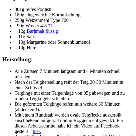
301g reifes Poolish
180g eingeweichte Kornmischung
250g Weizenmehl Type 700
90g Wasser 4-8°C
12g
Barlimalt flüssig
11g Salz
10g Margarine oder Sonnenblumenöl
10g Hefe
Herstellung:
Alle Zutaten 7 Minuten langsam und 4 Minuten schnell
mischen.
Nach der Teigherstellung reift der Teig 20-30 Minuten in
einer Schüssel.
Teiglinge mit einer Teigeinlage von 85g abwiegen und zu
runden Teigkugeln schleifen.
Die geformten Teiglinge reifen nun weitere 30 Minuten
(abdecken!!).
Mit einem Rundstab werden ovale Teigflecke ausgerollt,
anschließend aufgerollt und in Roggenmehl gewälzt. Für
diesen Arbeitsschritte habe ich ein Video auf Facebook
gestellt –
hier.