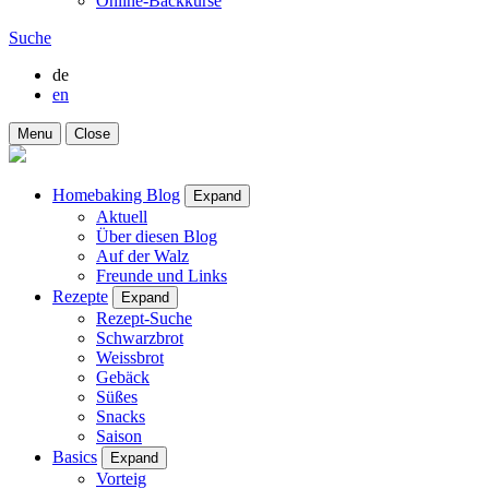
Online-Backkurse
Suche
de
en
Menu
Close
Homebaking Blog
Expand
Aktuell
Über diesen Blog
Auf der Walz
Freunde und Links
Rezepte
Expand
Rezept-Suche
Schwarzbrot
Weissbrot
Gebäck
Süßes
Snacks
Saison
Basics
Expand
Vorteig