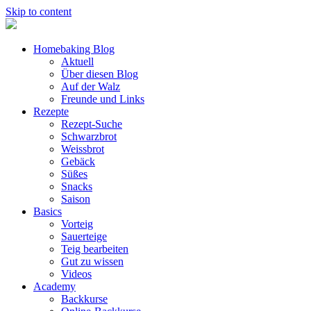
Skip to content
Homebaking Blog
Aktuell
Über diesen Blog
Auf der Walz
Freunde und Links
Rezepte
Rezept-Suche
Schwarzbrot
Weissbrot
Gebäck
Süßes
Snacks
Saison
Basics
Vorteig
Sauerteige
Teig bearbeiten
Gut zu wissen
Videos
Academy
Backkurse