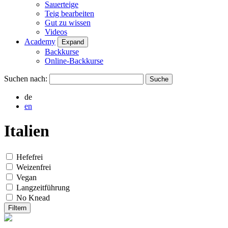
Sauerteige
Teig bearbeiten
Gut zu wissen
Videos
Academy
Expand
Backkurse
Online-Backkurse
Suchen nach:
de
en
Italien
Hefefrei
Weizenfrei
Vegan
Langzeitführung
No Knead
Filtern