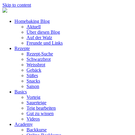
Skip to content
Homebaking Blog
Aktuell
Über diesen Blog
Auf der Walz
Freunde und Links
Rezepte
Rezept-Suche
Schwarzbrot
Weissbrot
Gebäck
Süßes
Snacks
Saison
Basics
Vorteig
Sauerteige
Teig bearbeiten
Gut zu wissen
Videos
Academy
Backkurse