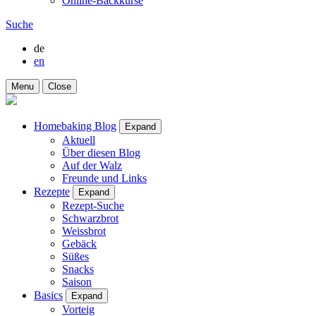
Online-Backkurse
Suche
de
en
Menu
Close
Homebaking Blog
Expand
Aktuell
Über diesen Blog
Auf der Walz
Freunde und Links
Rezepte
Expand
Rezept-Suche
Schwarzbrot
Weissbrot
Gebäck
Süßes
Snacks
Saison
Basics
Expand
Vorteig