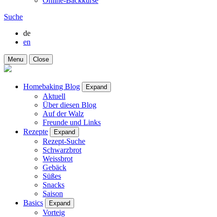
Online-Backkurse
Suche
de
en
Menu
Close
Homebaking Blog
Expand
Aktuell
Über diesen Blog
Auf der Walz
Freunde und Links
Rezepte
Expand
Rezept-Suche
Schwarzbrot
Weissbrot
Gebäck
Süßes
Snacks
Saison
Basics
Expand
Vorteig