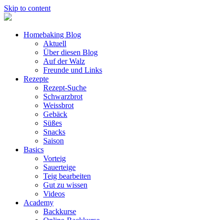
Skip to content
Homebaking Blog
Aktuell
Über diesen Blog
Auf der Walz
Freunde und Links
Rezepte
Rezept-Suche
Schwarzbrot
Weissbrot
Gebäck
Süßes
Snacks
Saison
Basics
Vorteig
Sauerteige
Teig bearbeiten
Gut zu wissen
Videos
Academy
Backkurse