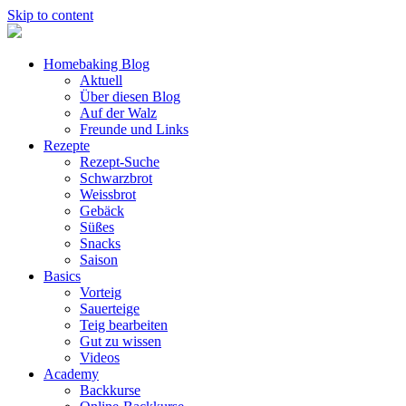
Skip to content
Homebaking Blog
Aktuell
Über diesen Blog
Auf der Walz
Freunde und Links
Rezepte
Rezept-Suche
Schwarzbrot
Weissbrot
Gebäck
Süßes
Snacks
Saison
Basics
Vorteig
Sauerteige
Teig bearbeiten
Gut zu wissen
Videos
Academy
Backkurse