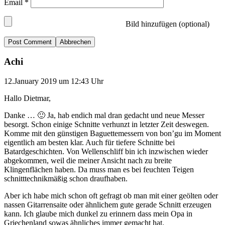
Email
*
Bild hinzufügen (optional)
Abbrechen
Achi
12.January 2019 um 12:43 Uhr
Hallo Dietmar,
Danke … 🙂 Ja, hab endich mal dran gedacht und neue Messer
besorgt. Schon einige Schnitte verhunzt in letzter Zeit deswegen.
Komme mit den günstigen Baguettemessern von bon’gu im Moment
eigentlich am besten klar. Auch für tiefere Schnitte bei
Batardgeschichten. Von Wellenschliff bin ich inzwischen wieder
abgekommen, weil die meiner Ansicht nach zu breite
Klingenflächen haben. Da muss man es bei feuchten Teigen
schnitttechnikmäßig schon draufhaben.
Aber ich habe mich schon oft gefragt ob man mit einer geölten oder
nassen Gitarrensaite oder ähnlichem gute gerade Schnitt erzeugen
kann. Ich glaube mich dunkel zu erinnern dass mein Opa in
Griechenland sowas ähnliches immer gemacht hat.