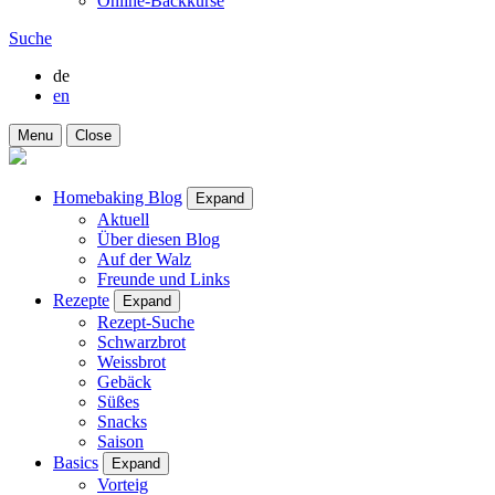
Online-Backkurse
Suche
de
en
Menu
Close
Homebaking Blog
Expand
Aktuell
Über diesen Blog
Auf der Walz
Freunde und Links
Rezepte
Expand
Rezept-Suche
Schwarzbrot
Weissbrot
Gebäck
Süßes
Snacks
Saison
Basics
Expand
Vorteig