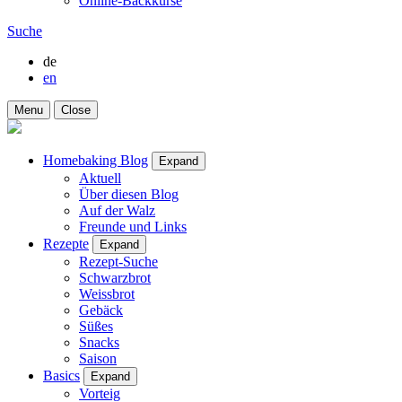
Online-Backkurse
Suche
de
en
Menu
Close
Homebaking Blog
Expand
Aktuell
Über diesen Blog
Auf der Walz
Freunde und Links
Rezepte
Expand
Rezept-Suche
Schwarzbrot
Weissbrot
Gebäck
Süßes
Snacks
Saison
Basics
Expand
Vorteig