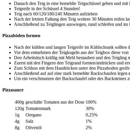
Danach den Teig in eine bemehlte Teigschüssel geben und mit F
Teigreife in der Schüssel 4 Stunden!
Teig nach 60/120/180/240 Minuten aufziehen
Nach der letzten Faltung den Teig weitere 30 Minuten reifen la
Anschließend zu Teiglingen auswiegen, rund schleifen und im 
Pizzaböden formen
Nach der kühlen und langen Teigreife im Kühlschrank sollten 
Vor dem entnehmen der Teigkugeln aus der Teigbox diese von o
Den Arbeitstisch kräftig mit Mehl bestauben und den Teigling m
Zuerst mit den Fingern den Teigrand formen/andrücken und ers
Zum Schluss mit dem Handrücken unter den Pizzaboden greife
Anschließend auf auf eine stark bemehlte Backschaufen legen
Um ein verschmutzen der Backschaufel oder des Backsteines zu 
Pizzasauce
400g
geschälte Tomaten aus der Dose
100%
120g
Tomatenmark
30%
1g
Oregano
0,25%
4g
Salz
1%
8g
Olivenöl
2%