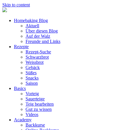
Skip to content
Homebaking Blog
Aktuell
Über diesen Blog
Auf der Walz
Freunde und Links
Rezepte
Rezept-Suche
Schwarzbrot
Weissbrot
Gebäck
Süßes
Snacks
Saison
Basics
Vorteig
Sauerteige
Teig bearbeiten
Gut zu wissen
Videos
Academy
Backkurse