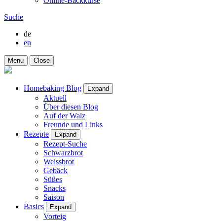
Online-Backkurse
Suche
de
en
Menu
Close
Homebaking Blog
Expand
Aktuell
Über diesen Blog
Auf der Walz
Freunde und Links
Rezepte
Expand
Rezept-Suche
Schwarzbrot
Weissbrot
Gebäck
Süßes
Snacks
Saison
Basics
Expand
Vorteig