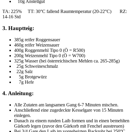
10g Anstellgut
TA: 225% TT: 30°C fallend Raumtemperatur (20-22°C) RZ:
14-16 Std
3. Hauptteig:
385g reifer Roggensauer
460g reifer Weizensauer
400g Roggenmehl Tipo 0 (Ö = R500)
200g Weizenmehl Tipo 0 (Ö = W700)
325g Wasser (bei österreichischen Mehlen ca. 265-285g)
25g Schweineschmalz
22g Salz
5g Brotgewürz
7g Hefe
4. Anleitung:
Alle Zutaten am langsamen Gang 6-7 Minuten mischen.
Anschließend eine zugedeckte Kesselgare von 15 Minuten
einlegen.
Danach zu einem runden Laib formen und in einen bemehlten
Gärkorb legen (zuvor den Gärkorb mit Fenchel ausstreuen)
Bei 3/4 Gare den Laib im vorgeheizten Backrohr bei 250°C