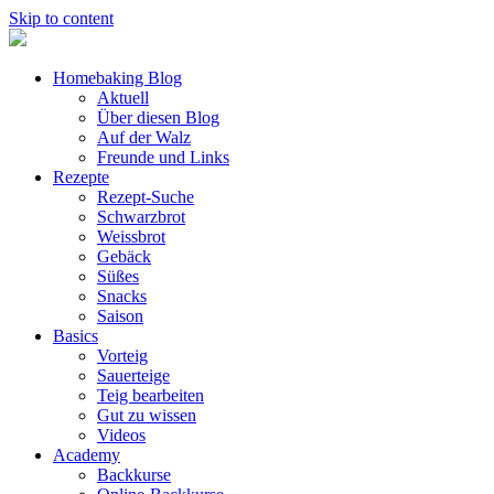
Skip to content
Homebaking Blog
Aktuell
Über diesen Blog
Auf der Walz
Freunde und Links
Rezepte
Rezept-Suche
Schwarzbrot
Weissbrot
Gebäck
Süßes
Snacks
Saison
Basics
Vorteig
Sauerteige
Teig bearbeiten
Gut zu wissen
Videos
Academy
Backkurse