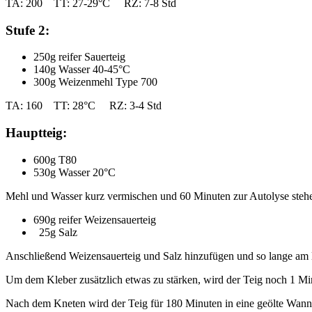
TA: 200 TT: 27-29°C RZ: 7-8 Std
Stufe 2:
250g reifer Sauerteig
140g Wasser 40-45°C
300g Weizenmehl Type 700
TA: 160 TT: 28°C RZ: 3-4 Std
Hauptteig:
600g T80
530g Wasser 20°C
Mehl und Wasser kurz vermischen und 60 Minuten zur Autolyse stehe
690g reifer Weizensauerteig
25g Salz
Anschließend Weizensauerteig und Salz hinzufügen und so lange am l
Um dem Kleber zusätzlich etwas zu stärken, wird der Teig noch 1 Min
Nach dem Kneten wird der Teig für 180 Minuten in eine geölte Wanne