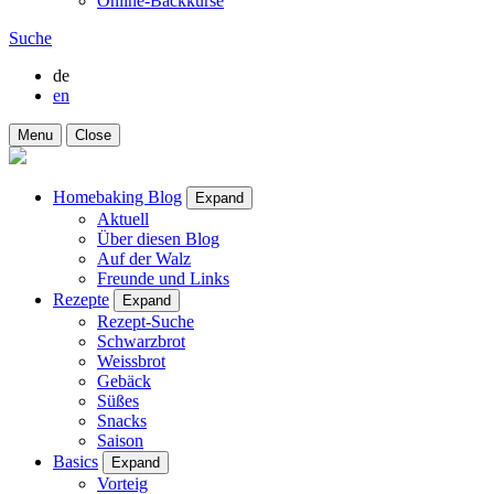
Online-Backkurse
Suche
de
en
Menu
Close
Homebaking Blog
Expand
Aktuell
Über diesen Blog
Auf der Walz
Freunde und Links
Rezepte
Expand
Rezept-Suche
Schwarzbrot
Weissbrot
Gebäck
Süßes
Snacks
Saison
Basics
Expand
Vorteig