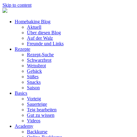
Skip to content
Homebaking Blog
Aktuell
Über diesen Blog
Auf der Walz
Freunde und Links
Rezepte
Rezept-Suche
Schwarzbrot
Weissbrot
Gebäck
Süßes
Snacks
Saison
Basics
Vorteig
Sauerteige
Teig bearbeiten
Gut zu wissen
Videos
Academy
Backkurse