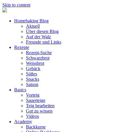
Skip to content
Homebaking Blog
Aktuell
Über diesen Blog
Auf der Walz
Freunde und Links
Rezepte
Rezept-Suche
Schwarzbrot
Weissbrot
Gebäck
Süßes
Snacks
Saison
Basics
Vorteig
Sauerteige
Teig bearbeiten
Gut zu wissen
Videos
Academy
Backkurse