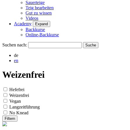
Sauerteige
Teig bearbeiten
Gut zu wissen
Videos
Academy
Expand
Backkurse
Online-Backkurse
Suchen nach:
de
en
Weizenfrei
Hefefrei
Weizenfrei
Vegan
Langzeitführung
No Knead
Filtern