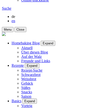
Online-Backkurse
Suche
de
en
Menu
Close
Homebaking Blog
Expand
Aktuell
Über diesen Blog
Auf der Walz
Freunde und Links
Rezepte
Expand
Rezept-Suche
Schwarzbrot
Weissbrot
Gebäck
Süßes
Snacks
Saison
Basics
Expand
Vorteig