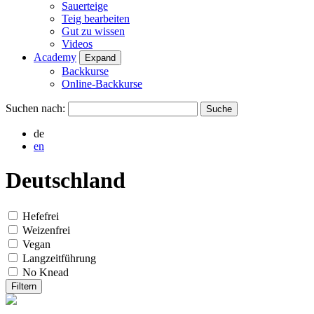
Sauerteige
Teig bearbeiten
Gut zu wissen
Videos
Academy
Expand
Backkurse
Online-Backkurse
Suchen nach:
de
en
Deutschland
Hefefrei
Weizenfrei
Vegan
Langzeitführung
No Knead
Filtern