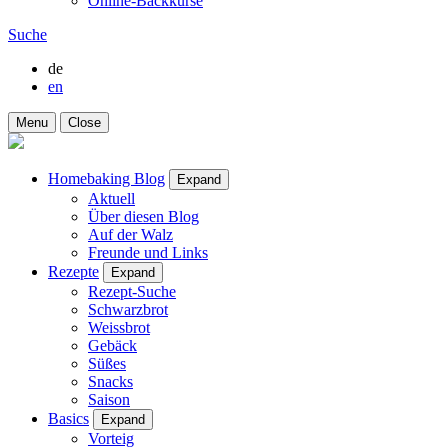
Online-Backkurse
Suche
de
en
Menu
Close
Homebaking Blog
Expand
Aktuell
Über diesen Blog
Auf der Walz
Freunde und Links
Rezepte
Expand
Rezept-Suche
Schwarzbrot
Weissbrot
Gebäck
Süßes
Snacks
Saison
Basics
Expand
Vorteig