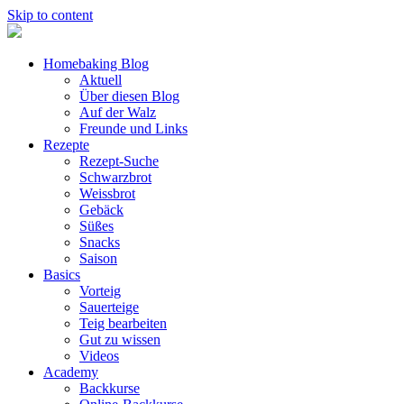
Skip to content
Homebaking Blog
Aktuell
Über diesen Blog
Auf der Walz
Freunde und Links
Rezepte
Rezept-Suche
Schwarzbrot
Weissbrot
Gebäck
Süßes
Snacks
Saison
Basics
Vorteig
Sauerteige
Teig bearbeiten
Gut zu wissen
Videos
Academy
Backkurse