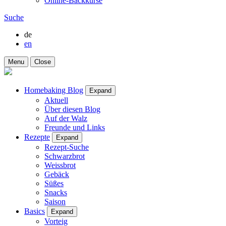
Online-Backkurse
Suche
de
en
Menu
Close
Homebaking Blog
Expand
Aktuell
Über diesen Blog
Auf der Walz
Freunde und Links
Rezepte
Expand
Rezept-Suche
Schwarzbrot
Weissbrot
Gebäck
Süßes
Snacks
Saison
Basics
Expand
Vorteig