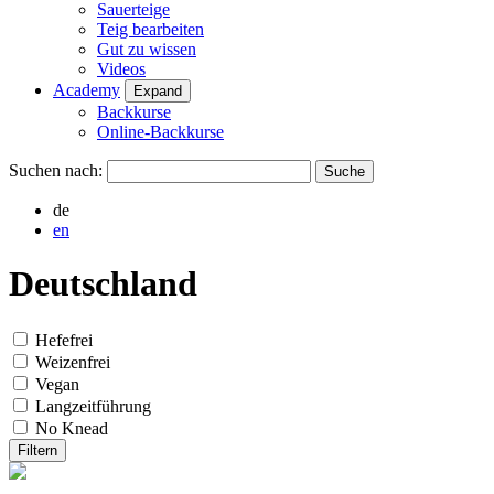
Sauerteige
Teig bearbeiten
Gut zu wissen
Videos
Academy
Expand
Backkurse
Online-Backkurse
Suchen nach:
de
en
Deutschland
Hefefrei
Weizenfrei
Vegan
Langzeitführung
No Knead
Filtern