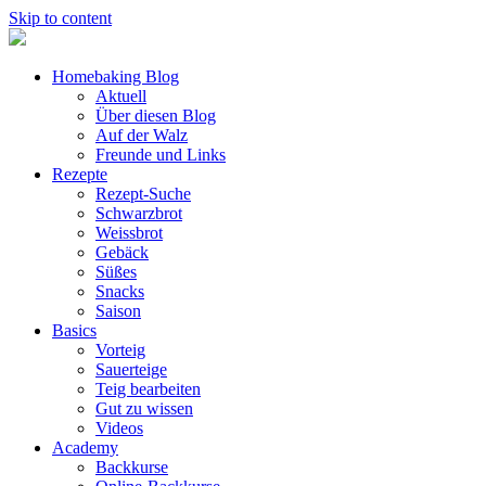
Skip to content
Homebaking Blog
Aktuell
Über diesen Blog
Auf der Walz
Freunde und Links
Rezepte
Rezept-Suche
Schwarzbrot
Weissbrot
Gebäck
Süßes
Snacks
Saison
Basics
Vorteig
Sauerteige
Teig bearbeiten
Gut zu wissen
Videos
Academy
Backkurse