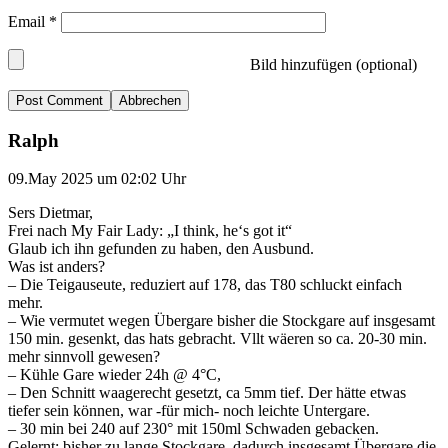
Email
*
Bild hinzufügen (optional)
Abbrechen
Ralph
09.May 2025 um 02:02 Uhr
Sers Dietmar,
Frei nach My Fair Lady: „I think, he‘s got it“
Glaub ich ihn gefunden zu haben, den Ausbund.
Was ist anders?
– Die Teigauseute, reduziert auf 178, das T80 schluckt einfach
mehr.
– Wie vermutet wegen Übergare bisher die Stockgare auf insgesamt
150 min. gesenkt, das hats gebracht. Vllt wäeren so ca. 20-30 min.
mehr sinnvoll gewesen?
– Kühle Gare wieder 24h @ 4°C,
– Den Schnitt waagerecht gesetzt, ca 5mm tief. Der hätte etwas
tiefer sein können, war -für mich- noch leichte Untergare.
– 30 min bei 240 auf 230° mit 150ml Schwaden gebacken.
Gelernt: bisher zu lange Stockgare, dadurch insgesamt Übergare die