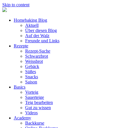
Skip to content
Homebaking Blog
Aktuell
Über diesen Blog
Auf der Walz
Freunde und Links
Rezepte
Rezept-Suche
Schwarzbrot
Weissbrot
Gebäck
Süßes
Snacks
Saison
Basics
Vorteig
Sauerteige
Teig bearbeiten
Gut zu wissen
Videos
Academy
Backkurse