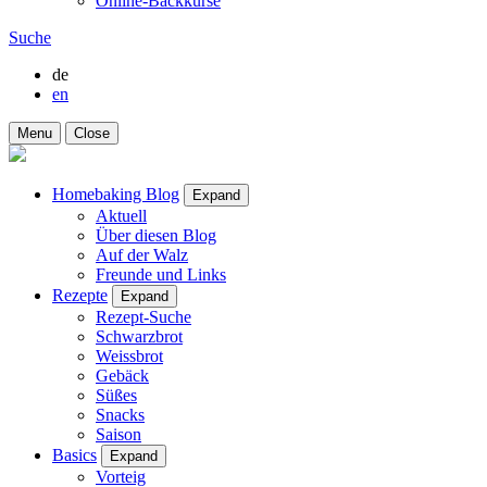
Online-Backkurse
Suche
de
en
Menu
Close
Homebaking Blog
Expand
Aktuell
Über diesen Blog
Auf der Walz
Freunde und Links
Rezepte
Expand
Rezept-Suche
Schwarzbrot
Weissbrot
Gebäck
Süßes
Snacks
Saison
Basics
Expand
Vorteig