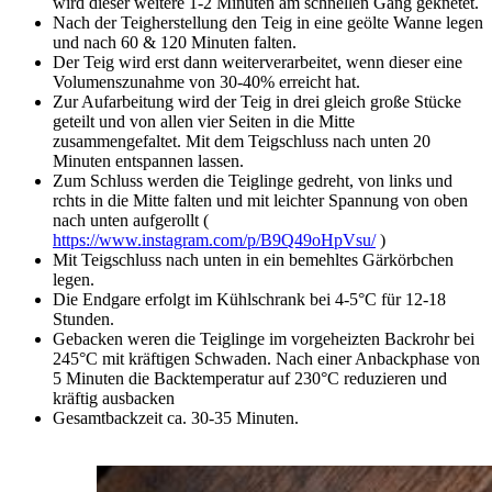
wird dieser weitere 1-2 Minuten am schnellen Gang geknetet.
Nach der Teigherstellung den Teig in eine geölte Wanne legen
und nach 60 & 120 Minuten falten.
Der Teig wird erst dann weiterverarbeitet, wenn dieser eine
Volumenszunahme von 30-40% erreicht hat.
Zur Aufarbeitung wird der Teig in drei gleich große Stücke
geteilt und von allen vier Seiten in die Mitte
zusammengefaltet. Mit dem Teigschluss nach unten 20
Minuten entspannen lassen.
Zum Schluss werden die Teiglinge gedreht, von links und
rchts in die Mitte falten und mit leichter Spannung von oben
nach unten aufgerollt (
https://www.instagram.com/p/B9Q49oHpVsu/
)
Mit Teigschluss nach unten in ein bemehltes Gärkörbchen
legen.
Die Endgare erfolgt im Kühlschrank bei 4-5°C für 12-18
Stunden.
Gebacken weren die Teiglinge im vorgeheizten Backrohr bei
245°C mit kräftigen Schwaden. Nach einer Anbackphase von
5 Minuten die Backtemperatur auf 230°C reduzieren und
kräftig ausbacken
Gesamtbackzeit ca. 30-35 Minuten.