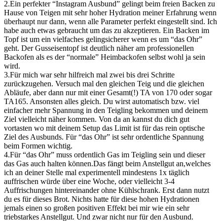
2.Ein perfekter “Instagram Ausbund” gelingt beim freien Backen zu
Hause von Teigen mit sehr hoher Hydration meiner Erfahrung wenn
überhaupt nur dann, wenn alle Parameter perfekt eingestellt sind. Ich
habe auch etwas gebraucht um das zu akzeptieren. Ein Backen im
Topf ist um ein vielfaches gelingsicherer wenn es um “das Ohr”
geht. Der Gusseisentopf ist deutlich näher am professionellen
Backofen als es der “normale” Heimbackofen selbst wohl ja sein
wird.
3.Für mich war sehr hilfreich mal zwei bis drei Schritte
zurückzugehen. Versuch mal den gleichen Teig und die gleichen
Abläufe, aber dann nur mit einer Gesamt(!) TA von 170 oder sogar
TA165. Ansonsten alles gleich. Du wirst automatisch bzw. viel
einfacher mehr Spannung in den Teigling bekommen und deinem
Ziel vielleicht näher kommen. Von da an kannst du dich gut
vortasten wo mit deinem Setup das Limit ist für das rein optische
Ziel des Ausbunds. Für “das Ohr” ist sehr ordentliche Spannung
beim Formen wichtig.
4.Für “das Ohr” muss ordentlich Gas im Teigling sein und dieser
das Gas auch halten können.Das fängt beim Anstellgut an,welches
ich an deiner Stelle mal experimentell mindestens 1x täglich
auffrischen würde über eine Woche, oder vielleicht 3-4
Auffrischungen hintereinander ohne Kühlschrank. Erst dann nutzt
du es für dieses Brot. Nichts hatte für diese hohen Hydrationen
jemals einen so großen positiven Effekt bei mir wie ein sehr
triebstarkes Anstellgut. Und zwar nicht nur für den Ausbund.