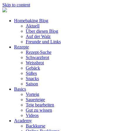
Skip to content
Homebaking Blog
Aktuell
Über diesen Blog
Auf der Walz
Freunde und Links
Rezepte
Rezept-Suche
Schwarzbrot
Weissbrot
Gebäck
Süßes
Snacks
Saison
Basics
Vorteig
Sauerteige
Teig bearbeiten
Gut zu wissen
Videos
Academy
Backkurse