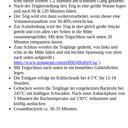
wird dieser weitere 1-2 Minuten am schnellen Gang geknetet.
Nach der Teigherstellung den Teig in eine geölte Wanne legen
und nach 60 & 120 Minuten falten.
Der Teig wird erst dann weiterverarbeitet, wenn dieser eine
Volumenszunahme von 30-40% erreicht hat.
Zur Aufarbeitung wird der Teig in drei gleich große Stücke
geteilt und von allen vier Seiten in die Mitte
zusammengefaltet. Mit dem Teigschluss nach unten 20
Minuten entspannen lassen.
Zum Schluss werden die Teiglinge gedreht, von links und
rchts in die Mitte falten und mit leichter Spannung von oben
nach unten aufgerollt (
https://www.instagram.com/p/B9Q49oHpVsu/
)
Mit Teigschluss nach unten in ein bemehltes Gärkörbchen
legen.
Die Endgare erfolgt im Kühlschrank bei 4-5°C für 12-18
Stunden.
Gebacken weren die Teiglinge im vorgeheizten Backrohr bei
245°C mit kräftigen Schwaden. Nach einer Anbackphase von
5 Minuten die Backtemperatur auf 230°C reduzieren und
kräftig ausbacken
Gesamtbackzeit ca. 30-35 Minuten.