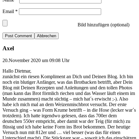
Email
*
Bild hinzufügen (optional)
Abbrechen
Axel
20.November 2020 um 09:08 Uhr
Hallo Dietmar,
zunächst ein riesen Kompliment an Dich und Deinen Blog. Ich bin
noch ein blutiger Anfänger, was das Brotbacken betrifft, aber Dein
Blog mit Deinen Rezepten und Anleitungen und den tollen Photos
(man kann das Brot förmlich riechen und das Wasser läuft einem im
Munde zusammen) macht süchtig – mich hat´s erwischt ;-). Also
habe ich mich mal an dem Weizenmischbrot versucht. Der erste
Versuch ging – was Form Krume betrifft – in die Hose (lecker war´s
trotzdem). Ich hatte irgendwo gelesen, dass das 700er dem
deutschen 550er entspricht, aber damit war der Teig (für mich) zu
flüssig und ich habe keine Form ins Brot bekommen. Der heutige
Versuch nun mit 812er und … viel besser (was das für einen
Unterschied macht). Die Stückgare war – soweit ich das einschätzen