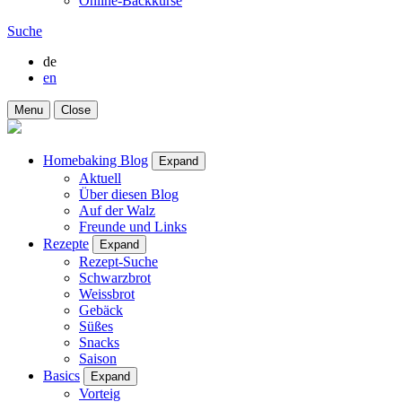
Online-Backkurse
Suche
de
en
Menu
Close
Homebaking Blog
Expand
Aktuell
Über diesen Blog
Auf der Walz
Freunde und Links
Rezepte
Expand
Rezept-Suche
Schwarzbrot
Weissbrot
Gebäck
Süßes
Snacks
Saison
Basics
Expand
Vorteig