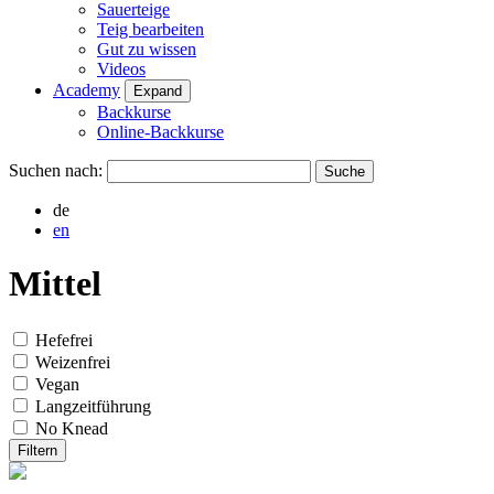
Sauerteige
Teig bearbeiten
Gut zu wissen
Videos
Academy
Expand
Backkurse
Online-Backkurse
Suchen nach:
de
en
Mittel
Hefefrei
Weizenfrei
Vegan
Langzeitführung
No Knead
Filtern