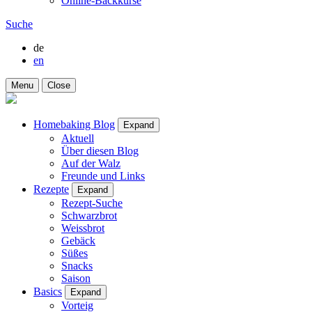
Online-Backkurse
Suche
de
en
Menu
Close
Homebaking Blog
Expand
Aktuell
Über diesen Blog
Auf der Walz
Freunde und Links
Rezepte
Expand
Rezept-Suche
Schwarzbrot
Weissbrot
Gebäck
Süßes
Snacks
Saison
Basics
Expand
Vorteig