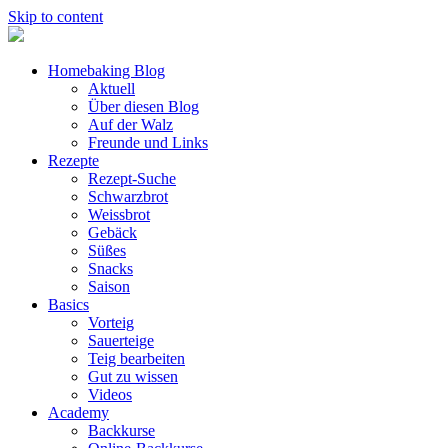
Skip to content
Homebaking Blog
Aktuell
Über diesen Blog
Auf der Walz
Freunde und Links
Rezepte
Rezept-Suche
Schwarzbrot
Weissbrot
Gebäck
Süßes
Snacks
Saison
Basics
Vorteig
Sauerteige
Teig bearbeiten
Gut zu wissen
Videos
Academy
Backkurse