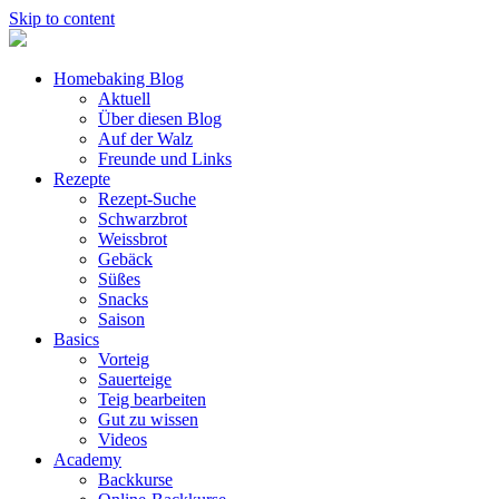
Skip to content
Homebaking Blog
Aktuell
Über diesen Blog
Auf der Walz
Freunde und Links
Rezepte
Rezept-Suche
Schwarzbrot
Weissbrot
Gebäck
Süßes
Snacks
Saison
Basics
Vorteig
Sauerteige
Teig bearbeiten
Gut zu wissen
Videos
Academy
Backkurse