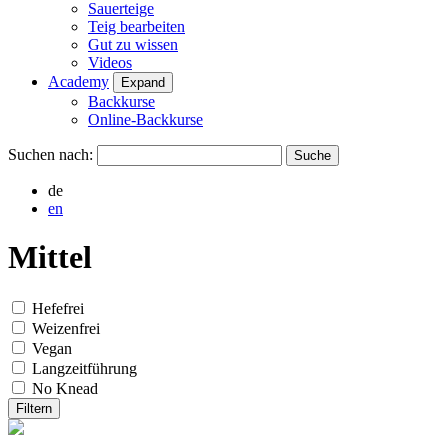
Sauerteige
Teig bearbeiten
Gut zu wissen
Videos
Academy
Expand
Backkurse
Online-Backkurse
Suchen nach:
de
en
Mittel
Hefefrei
Weizenfrei
Vegan
Langzeitführung
No Knead
Filtern