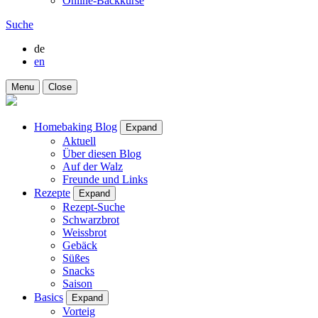
Online-Backkurse
Suche
de
en
Menu
Close
Homebaking Blog
Expand
Aktuell
Über diesen Blog
Auf der Walz
Freunde und Links
Rezepte
Expand
Rezept-Suche
Schwarzbrot
Weissbrot
Gebäck
Süßes
Snacks
Saison
Basics
Expand
Vorteig