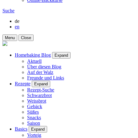
Online-Backkurse
Suche
de
en
Menu
Close
Homebaking Blog
Expand
Aktuell
Über diesen Blog
Auf der Walz
Freunde und Links
Rezepte
Expand
Rezept-Suche
Schwarzbrot
Weissbrot
Gebäck
Süßes
Snacks
Saison
Basics
Expand
Vorteig