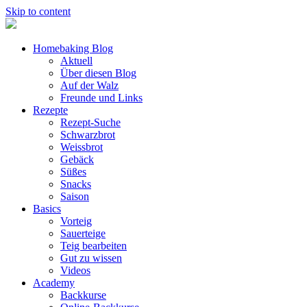
Skip to content
Homebaking Blog
Aktuell
Über diesen Blog
Auf der Walz
Freunde und Links
Rezepte
Rezept-Suche
Schwarzbrot
Weissbrot
Gebäck
Süßes
Snacks
Saison
Basics
Vorteig
Sauerteige
Teig bearbeiten
Gut zu wissen
Videos
Academy
Backkurse