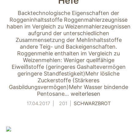
Hefe
verwenden wir
Tools zur Erfassung
Backtechnologische Eigenschaften der
anonymer
Roggeninhaltsstoffe Roggenmahlerzeugnisse
Nutzungsstatistiken.
haben im Vergleich zu Weizenmahlerzeugnissen
Wir verwenden
aufgrund der unterschiedlichen
"Google Analytics"
um
Zusammensetzung der Mehlinhaltsstoffe
Nutzungsstatistiken
andere Teig- und Backeigenschaften.
aufzuzeichnen.
Roggenmehle enthalten im Vergleich zu
Weizenmehlen: Weniger quellfähige
Eiweißstoffe (geringeres Gashaltevermögen
Marketing
geringere Standfestigkeit)Mehr lösliche
Diese Cookies
Zuckerstoffe (Stärkeres
ermöglichen eine
Gasbildungsvermögen)Mehr Wasser bindende
Personalisierung
Pentosane…
weiterlesen
auf Basis dessen,
17.04.2017
201
SCHWARZBROT
was Sie auf unserer
Website ansehen.
Diese und andere
Daten werden
möglicherweise so
modifiziert, dass sie