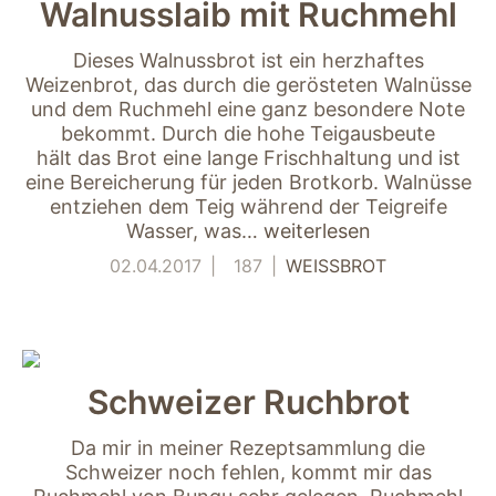
Walnusslaib mit Ruchmehl
nicht zur direkten
Identifizierung Ihrer
Person verwendet
Dieses Walnussbrot ist ein herzhaftes
werden können
Weizenbrot, das durch die gerösteten Walnüsse
(pseudomisiert),
und dem Ruchmehl eine ganz besondere Note
und können an
bekommt. Durch die hohe Teigausbeute
Drittpartner
hält das Brot eine lange Frischhaltung und ist
weitergegeben
eine Bereicherung für jeden Brotkorb. Walnüsse
werden, die sie
entziehen dem Teig während der Teigreife
möglicherweise
Wasser, was…
weiterlesen
verwenden, um
Anzeigen an Ihr
02.04.2017
187
WEISSBROT
Profil anzupassen.
Durch die
Deaktivierung
dieser Cookies wird
die Werbung nicht
ausgeschaltet – sie
Schweizer Ruchbrot
wird lediglich nicht
auf Ihre Interessen
Da mir in meiner Rezeptsammlung die
zugeschnitten. Wir
Schweizer noch fehlen, kommt mir das
verwenden