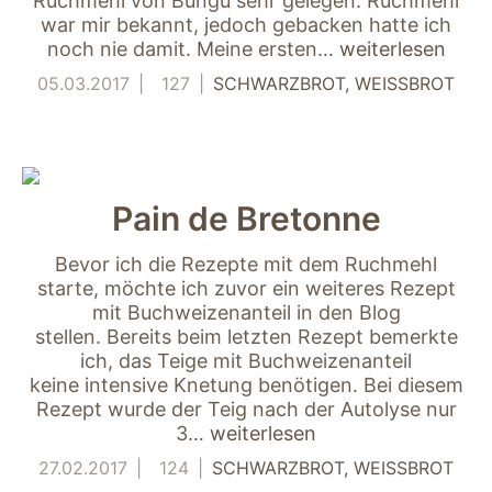
Ruchmehl von Bungu sehr gelegen. Ruchmehl
"Facebook Pixel"
war mir bekannt, jedoch gebacken hatte ich
um
Nutzungsstatistiken
noch nie damit. Meine ersten…
weiterlesen
aufzuzeichnen.
05.03.2017
127
SCHWARZBROT
WEISSBROT
Pain de Bretonne
Bevor ich die Rezepte mit dem Ruchmehl
starte, möchte ich zuvor ein weiteres Rezept
mit Buchweizenanteil in den Blog
stellen. Bereits beim letzten Rezept bemerkte
ich, das Teige mit Buchweizenanteil
keine intensive Knetung benötigen. Bei diesem
Rezept wurde der Teig nach der Autolyse nur
3…
weiterlesen
27.02.2017
124
SCHWARZBROT
WEISSBROT