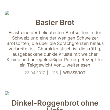
Basler Brot
Es ist eine der beliebtesten Brotsorten in der
Schweiz und eine der wenigen Schweizer
Brotsorten, die über die Sprachgrenzen hinaus
verbreitet ist. Charakteristisch ist die kräftig,
Notwendig
ausgebackene dunkle Kruste mit weicher
Diese Cookies
Krume und unregelmäßiger Porung. Rezept für
sind für die
ein Teiggewicht von…
weiterlesen
Funktionsweise
der Website
23.04.2017
115
WEISSBROT
notwendig.
Statistiken
Um Funktion und
Dinkel-Roggenbrot ohne
Struktur der Website
zu verbessern,