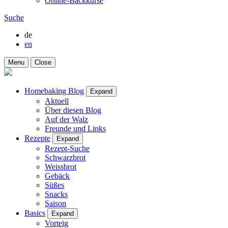
Online-Backkurse
Suche
de
en
Menu
Close
Homebaking Blog
Expand
Aktuell
Über diesen Blog
Auf der Walz
Freunde und Links
Rezepte
Expand
Rezept-Suche
Schwarzbrot
Weissbrot
Gebäck
Süßes
Snacks
Saison
Basics
Expand
Vorteig