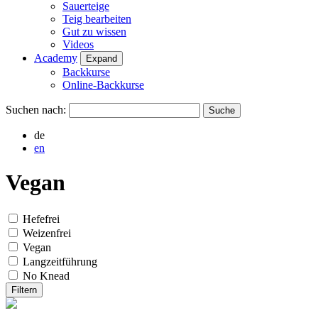
Sauerteige
Teig bearbeiten
Gut zu wissen
Videos
Academy
Expand
Backkurse
Online-Backkurse
Suchen nach:
de
en
Vegan
Hefefrei
Weizenfrei
Vegan
Langzeitführung
No Knead
Filtern