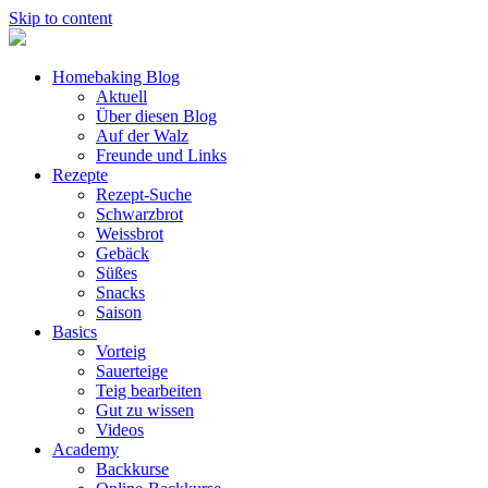
Skip to content
Homebaking Blog
Aktuell
Über diesen Blog
Auf der Walz
Freunde und Links
Rezepte
Rezept-Suche
Schwarzbrot
Weissbrot
Gebäck
Süßes
Snacks
Saison
Basics
Vorteig
Sauerteige
Teig bearbeiten
Gut zu wissen
Videos
Academy
Backkurse