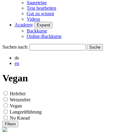
Sauerteige
Teig bearbeiten
Gut zu wissen
Videos
Academy
Expand
Backkurse
Online-Backkurse
Suchen nach:
de
en
Vegan
Hefefrei
Weizenfrei
Vegan
Langzeitführung
No Knead
Filtern