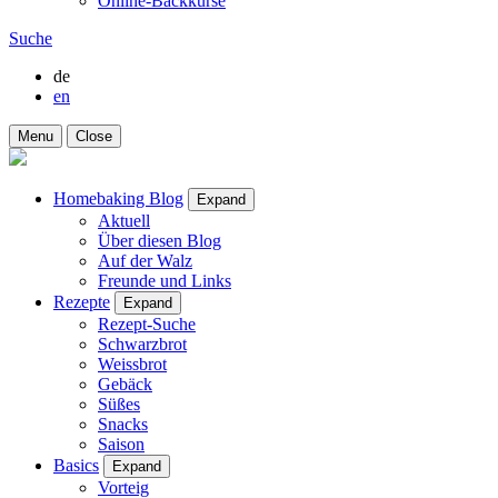
Online-Backkurse
Suche
de
en
Menu
Close
Homebaking Blog
Expand
Aktuell
Über diesen Blog
Auf der Walz
Freunde und Links
Rezepte
Expand
Rezept-Suche
Schwarzbrot
Weissbrot
Gebäck
Süßes
Snacks
Saison
Basics
Expand
Vorteig