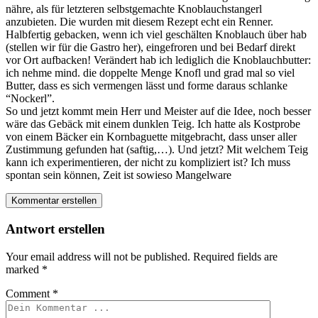
nähre, als für letzteren selbstgemachte Knoblauchstangerl
anzubieten. Die wurden mit diesem Rezept echt ein Renner.
Halbfertig gebacken, wenn ich viel geschälten Knoblauch über hab
(stellen wir für die Gastro her), eingefroren und bei Bedarf direkt
vor Ort aufbacken! Verändert hab ich lediglich die Knoblauchbutter:
ich nehme mind. die doppelte Menge Knofl und grad mal so viel
Butter, dass es sich vermengen lässt und forme daraus schlanke
“Nockerl”.
So und jetzt kommt mein Herr und Meister auf die Idee, noch besser
wäre das Gebäck mit einem dunklen Teig. Ich hatte als Kostprobe
von einem Bäcker ein Kornbaguette mitgebracht, dass unser aller
Zustimmung gefunden hat (saftig,…). Und jetzt? Mit welchem Teig
kann ich experimentieren, der nicht zu kompliziert ist? Ich muss
spontan sein können, Zeit ist sowieso Mangelware
Kommentar erstellen
Antwort erstellen
Your email address will not be published.
Required fields are
marked
*
Comment
*