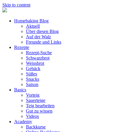
Skip to content
Homebaking Blog
Aktuell
Über diesen Blog
Auf der Walz
Freunde und Links
Rezepte
Rezept-Suche
Schwarzbrot
Weissbrot
Gebäck
Süßes
Snacks
Saison
Basics
Vorteig
Sauerteige
Teig bearbeiten
Gut zu wissen
Videos
Academy
Backkurse