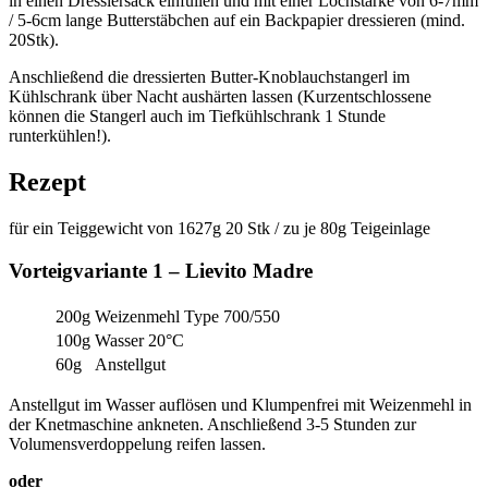
in einen Dressiersack einfüllen und mit einer Lochstärke von 6-7mm
/ 5-6cm lange Butterstäbchen auf ein Backpapier dressieren (mind.
20Stk).
Anschließend die dressierten Butter-Knoblauchstangerl im
Kühlschrank über Nacht aushärten lassen (Kurzentschlossene
können die Stangerl auch im Tiefkühlschrank 1 Stunde
runterkühlen!).
Rezept
für ein Teiggewicht von 1627g 20 Stk / zu je 80g Teigeinlage
Vorteigvariante 1 – Lievito Madre
200g
Weizenmehl Type 700/550
100g
Wasser 20°C
60g
Anstellgut
Anstellgut im Wasser auflösen und Klumpenfrei mit Weizenmehl in
der Knetmaschine ankneten. Anschließend 3-5 Stunden zur
Volumensverdoppelung reifen lassen.
oder