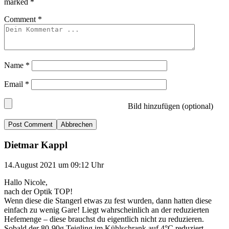
marked
*
Comment
*
Name
*
Email
*
Bild hinzufügen (optional)
Abbrechen
Dietmar Kappl
14.August 2021 um 09:12 Uhr
Hallo Nicole,
nach der Optik TOP!
Wenn diese die Stangerl etwas zu fest wurden, dann hatten diese
einfach zu wenig Gare! Liegt wahrscheinlich an der reduzierten
Hefemenge – diese brauchst du eigentlich nicht zu reduzieren.
Sobald der 80-90g Teigling im Kühlschrank auf 4°C reduziert