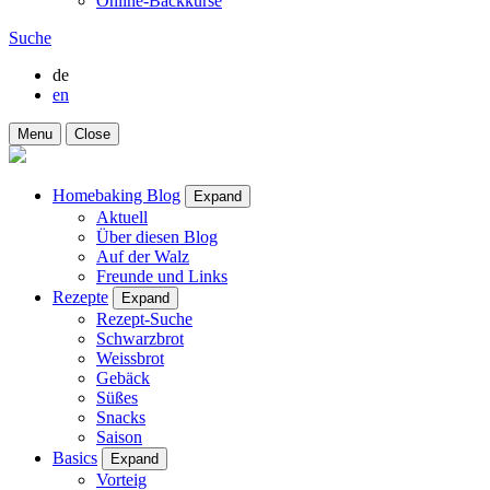
Online-Backkurse
Suche
de
en
Menu
Close
Homebaking Blog
Expand
Aktuell
Über diesen Blog
Auf der Walz
Freunde und Links
Rezepte
Expand
Rezept-Suche
Schwarzbrot
Weissbrot
Gebäck
Süßes
Snacks
Saison
Basics
Expand
Vorteig