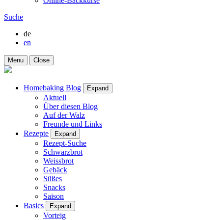
Online-Backkurse
Suche
de
en
Menu
Close
Homebaking Blog
Expand
Aktuell
Über diesen Blog
Auf der Walz
Freunde und Links
Rezepte
Expand
Rezept-Suche
Schwarzbrot
Weissbrot
Gebäck
Süßes
Snacks
Saison
Basics
Expand
Vorteig