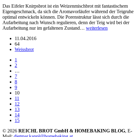
Das Eifeler Knirpsbrot ist ein Weizenmischbrot mit fantastischem
Eigengeschmack, da sich die Aromavorläufer während der Teigruhe
optimal entwickeln können. Die Porenstruktur lässt sich durch die
Aufarbeitung nach Wunsch regulieren, denn der Teig wird bei der
Aufarbeitung nur im gefaltenen Zustand…
weiterlesen
11.04.2016
64
Weissbrot
1
2
…
7
8
9
10
11
12
13
14
15
© 2026
REICHL BROT GmbH & HOMEBAKING BLOG
, E-
Mail:
dietmar.kappl@homebaking.at