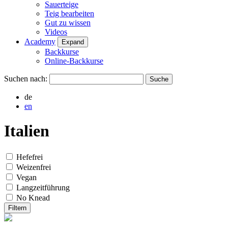
Sauerteige
Teig bearbeiten
Gut zu wissen
Videos
Academy
Expand
Backkurse
Online-Backkurse
Suchen nach:
de
en
Italien
Hefefrei
Weizenfrei
Vegan
Langzeitführung
No Knead
Filtern