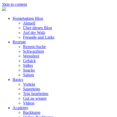
Skip to content
Homebaking Blog
Aktuell
Über diesen Blog
Auf der Walz
Freunde und Links
Rezepte
Rezept-Suche
Schwarzbrot
Weissbrot
Gebäck
Süßes
Snacks
Saison
Basics
Vorteig
Sauerteige
Teig bearbeiten
Gut zu wissen
Videos
Academy
Backkurse