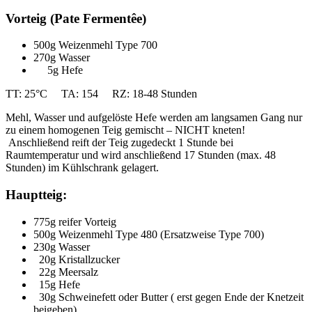
Vorteig (Pate Fermentêe)
500g Weizenmehl Type 700
270g Wasser
5g Hefe
TT: 25°C TA: 154 RZ: 18-48 Stunden
Mehl, Wasser und aufgelöste Hefe werden am langsamen Gang nur
zu einem homogenen Teig gemischt – NICHT kneten!
Anschließend reift der Teig zugedeckt 1 Stunde bei
Raumtemperatur und wird anschließend 17 Stunden (max. 48
Stunden) im Kühlschrank gelagert.
Hauptteig:
775g reifer Vorteig
500g Weizenmehl Type 480 (Ersatzweise Type 700)
230g Wasser
20g Kristallzucker
22g Meersalz
15g Hefe
30g Schweinefett oder Butter ( erst gegen Ende der Knetzeit
beigeben)