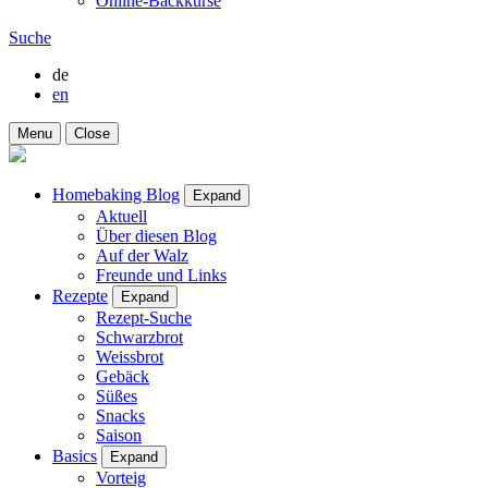
Online-Backkurse
Suche
de
en
Menu
Close
Homebaking Blog
Expand
Aktuell
Über diesen Blog
Auf der Walz
Freunde und Links
Rezepte
Expand
Rezept-Suche
Schwarzbrot
Weissbrot
Gebäck
Süßes
Snacks
Saison
Basics
Expand
Vorteig