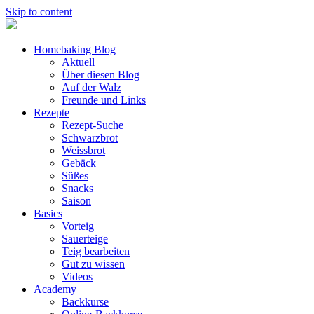
Skip to content
Homebaking Blog
Aktuell
Über diesen Blog
Auf der Walz
Freunde und Links
Rezepte
Rezept-Suche
Schwarzbrot
Weissbrot
Gebäck
Süßes
Snacks
Saison
Basics
Vorteig
Sauerteige
Teig bearbeiten
Gut zu wissen
Videos
Academy
Backkurse