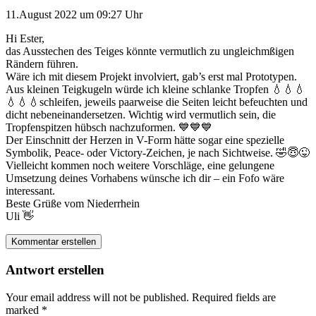
11.August 2022 um 09:27 Uhr
Hi Ester,
das Ausstechen des Teiges könnte vermutlich zu ungleichmßigen
Rändern führen.
Wäre ich mit diesem Projekt involviert, gab’s erst mal Prototypen.
Aus kleinen Teigkugeln würde ich kleine schlanke Tropfen 💧💧💧
💧💧💧schleifen, jeweils paarweise die Seiten leicht befeuchten und
dicht nebeneinandersetzen. Wichtig wird vermutlich sein, die
Tropfenspitzen hübsch nachzuformen. 💙💙💙
Der Einschnitt der Herzen in V-Form hätte sogar eine spezielle
Symbolik, Peace- oder Victory-Zeichen, je nach Sichtweise. 🤣😇😜
Vielleicht kommen noch weitere Vorschläge, eine gelungene
Umsetzung deines Vorhabens wünsche ich dir – ein Fofo wäre
interessant.
Beste Grüße vom Niederrhein
Uli 👋
Kommentar erstellen
Antwort erstellen
Your email address will not be published.
Required fields are
marked
*