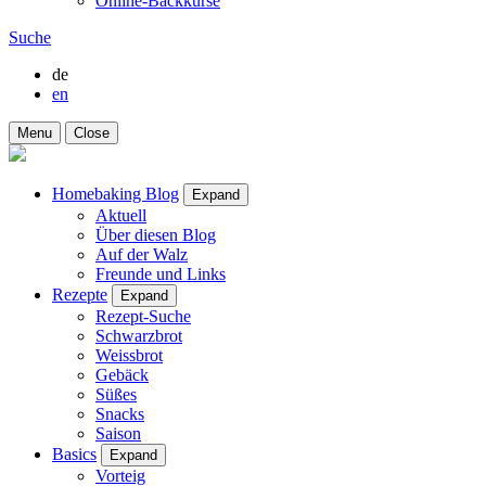
Online-Backkurse
Suche
de
en
Menu
Close
Homebaking Blog
Expand
Aktuell
Über diesen Blog
Auf der Walz
Freunde und Links
Rezepte
Expand
Rezept-Suche
Schwarzbrot
Weissbrot
Gebäck
Süßes
Snacks
Saison
Basics
Expand
Vorteig