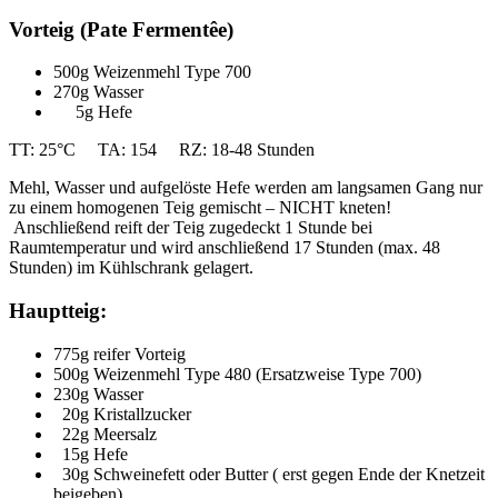
Vorteig (Pate Fermentêe)
500g Weizenmehl Type 700
270g Wasser
5g Hefe
TT: 25°C TA: 154 RZ: 18-48 Stunden
Mehl, Wasser und aufgelöste Hefe werden am langsamen Gang nur
zu einem homogenen Teig gemischt – NICHT kneten!
Anschließend reift der Teig zugedeckt 1 Stunde bei
Raumtemperatur und wird anschließend 17 Stunden (max. 48
Stunden) im Kühlschrank gelagert.
Hauptteig:
775g reifer Vorteig
500g Weizenmehl Type 480 (Ersatzweise Type 700)
230g Wasser
20g Kristallzucker
22g Meersalz
15g Hefe
30g Schweinefett oder Butter ( erst gegen Ende der Knetzeit
beigeben)