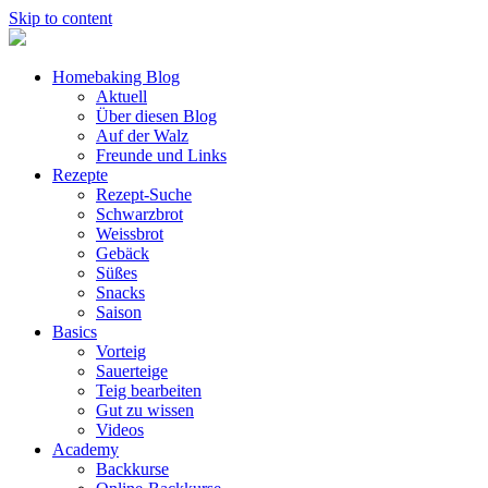
Skip to content
Homebaking Blog
Aktuell
Über diesen Blog
Auf der Walz
Freunde und Links
Rezepte
Rezept-Suche
Schwarzbrot
Weissbrot
Gebäck
Süßes
Snacks
Saison
Basics
Vorteig
Sauerteige
Teig bearbeiten
Gut zu wissen
Videos
Academy
Backkurse