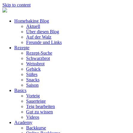
Skip to content
Homebaking Blog
Aktuell
Über diesen Blog
Auf der Walz
Freunde und Links
Rezepte
Rezept-Suche
Schwarzbrot
Weissbrot
Gebäck
Süßes
Snacks
Saison
Basics
Vorteig
Sauerteige
Teig bearbeiten
Gut zu wissen
Videos
Academy
Backkurse