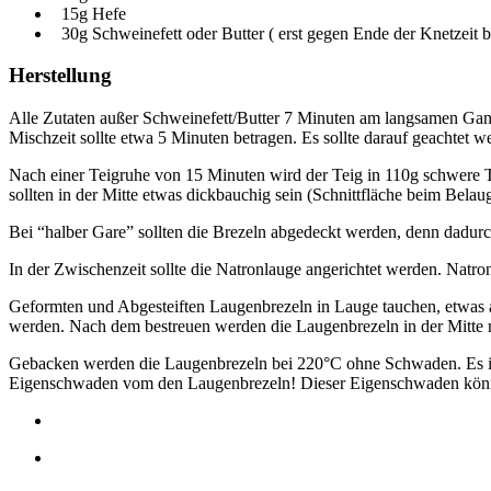
15g Hefe
30g Schweinefett oder Butter ( erst gegen Ende der Knetzeit 
Herstellung
Alle Zutaten außer Schweinefett/Butter 7 Minuten am langsamen Gang
Mischzeit sollte etwa 5 Minuten betragen. Es sollte darauf geachtet w
Nach einer Teigruhe von 15 Minuten wird der Teig in 110g schwere T
sollten in der Mitte etwas dickbauchig sein (Schnittfläche beim Bel
Bei “halber Gare” sollten die Brezeln abgedeckt werden, denn dadurch
In der Zwischenzeit sollte die Natronlauge angerichtet werden. N
Geformten und Abgesteiften Laugenbrezeln in Lauge tauchen, etwas ab
werden. Nach dem bestreuen werden die Laugenbrezeln in der Mitte m
Gebacken werden die Laugenbrezeln bei 220°C ohne Schwaden. Es ist e
Eigenschwaden vom den Laugenbrezeln! Dieser Eigenschwaden könnte