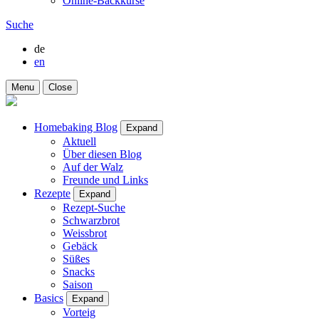
Online-Backkurse
Suche
de
en
Menu
Close
Homebaking Blog
Expand
Aktuell
Über diesen Blog
Auf der Walz
Freunde und Links
Rezepte
Expand
Rezept-Suche
Schwarzbrot
Weissbrot
Gebäck
Süßes
Snacks
Saison
Basics
Expand
Vorteig