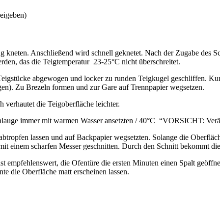
beigeben)
 kneten. Anschließend wird schnell geknetet. Nach der Zugabe des Sc
erden, das die Teigtemperatur 23-25°C nicht überschreitet.
eigstücke abgewogen und locker zu runden Teigkugel geschliffen. Kurz
augen). Zu Brezeln formen und zur Gare auf Trennpapier wegsetzen.
 verhautet die Teigoberfläche leichter.
atronlauge immer mit warmen Wasser ansetzten / 40°C “VORSICHT: Ver
tropfen lassen und auf Backpapier wegsetzten. Solange die Oberfläche
it einem scharfen Messer geschnitten. Durch den Schnitt bekommt die
mpfehlenswert, die Ofentüre die ersten Minuten einen Spalt geöffnet z
 die Oberfläche matt erscheinen lassen.