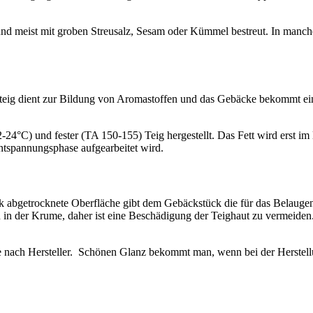
 und meist mit groben Streusalz, Sesam oder Kümmel bestreut. In ma
orteig dient zur Bildung von Aromastoffen und das Gebäcke bekommt 
24°C) und fester (TA 150-155) Teig hergestellt. Das Fett wird erst im let
Entspannungsphase aufgearbeitet wird.
k abgetrocknete Oberfläche gibt dem Gebäckstück die für das Belaugen u
in der Krume, daher ist eine Beschädigung der Teighaut zu vermeiden.
t je nach Hersteller. Schönen Glanz bekommt man, wenn bei der Herstel