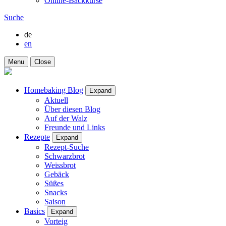
Online-Backkurse
Suche
de
en
Menu
Close
Homebaking Blog
Expand
Aktuell
Über diesen Blog
Auf der Walz
Freunde und Links
Rezepte
Expand
Rezept-Suche
Schwarzbrot
Weissbrot
Gebäck
Süßes
Snacks
Saison
Basics
Expand
Vorteig