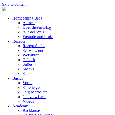
Skip to content
Homebaking Blog
Aktuell
Über diesen Blog
Auf der Walz
Freunde und Links
Rezepte
Rezept-Suche
Schwarzbrot
Weissbrot
Gebäck
Süßes
Snacks
Saison
Basics
Vorteig
Sauerteige
Teig bearbeiten
Gut zu wissen
Videos
Academy
Backkurse