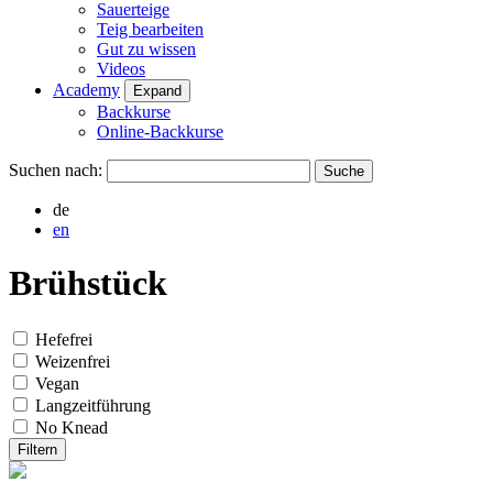
Sauerteige
Teig bearbeiten
Gut zu wissen
Videos
Academy
Expand
Backkurse
Online-Backkurse
Suchen nach:
de
en
Brühstück
Hefefrei
Weizenfrei
Vegan
Langzeitführung
No Knead
Filtern