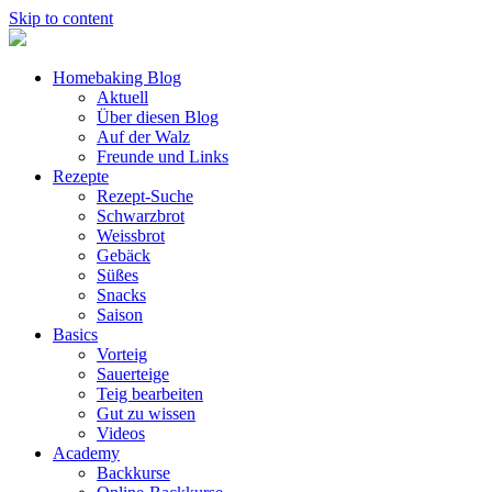
Skip to content
Homebaking Blog
Aktuell
Über diesen Blog
Auf der Walz
Freunde und Links
Rezepte
Rezept-Suche
Schwarzbrot
Weissbrot
Gebäck
Süßes
Snacks
Saison
Basics
Vorteig
Sauerteige
Teig bearbeiten
Gut zu wissen
Videos
Academy
Backkurse