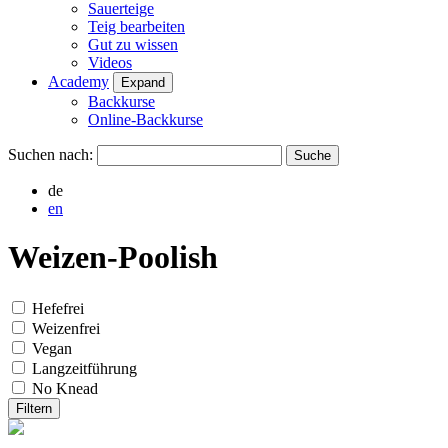
Sauerteige
Teig bearbeiten
Gut zu wissen
Videos
Academy
Expand
Backkurse
Online-Backkurse
Suchen nach:
de
en
Weizen-Poolish
Hefefrei
Weizenfrei
Vegan
Langzeitführung
No Knead
Filtern