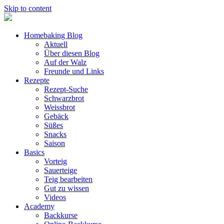
Skip to content
Homebaking Blog
Aktuell
Über diesen Blog
Auf der Walz
Freunde und Links
Rezepte
Rezept-Suche
Schwarzbrot
Weissbrot
Gebäck
Süßes
Snacks
Saison
Basics
Vorteig
Sauerteige
Teig bearbeiten
Gut zu wissen
Videos
Academy
Backkurse