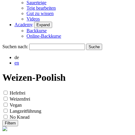
Sauerteige
Teig bearbeiten
Gut zu wissen
Videos
Academy
Expand
Backkurse
Online-Backkurse
Suchen nach:
de
en
Weizen-Poolish
Hefefrei
Weizenfrei
Vegan
Langzeitführung
No Knead
Filtern