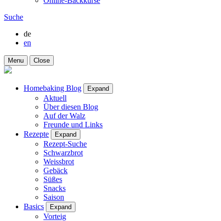
Online-Backkurse
Suche
de
en
Menu
Close
Homebaking Blog
Expand
Aktuell
Über diesen Blog
Auf der Walz
Freunde und Links
Rezepte
Expand
Rezept-Suche
Schwarzbrot
Weissbrot
Gebäck
Süßes
Snacks
Saison
Basics
Expand
Vorteig