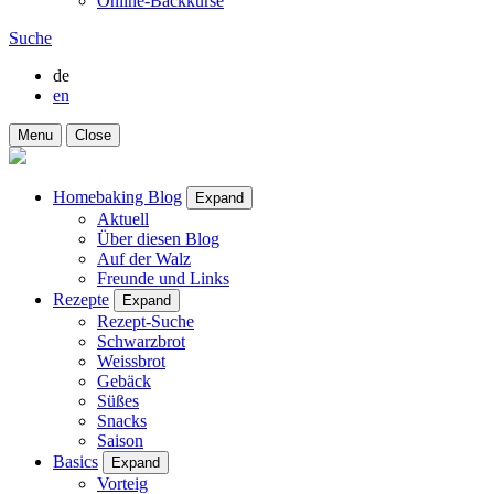
Online-Backkurse
Suche
de
en
Menu
Close
Homebaking Blog
Expand
Aktuell
Über diesen Blog
Auf der Walz
Freunde und Links
Rezepte
Expand
Rezept-Suche
Schwarzbrot
Weissbrot
Gebäck
Süßes
Snacks
Saison
Basics
Expand
Vorteig