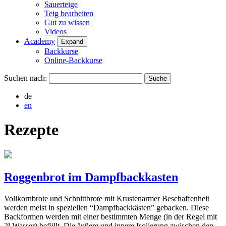
Sauerteige
Teig bearbeiten
Gut zu wissen
Videos
Academy
Expand
Backkurse
Online-Backkurse
Suchen nach:
de
en
Rezepte
Roggenbrot im Dampfbackkasten
Vollkornbrote und Schnittbrote mit Krustenarmer Beschaffenheit
werden meist in speziellen “Dampfbackkästen” gebacken. Diese
Backformen werden mit einer bestimmten Menge (in der Regel mit
2l Wasser) befüllt. Die äußere und innere Isolierung zwischen den