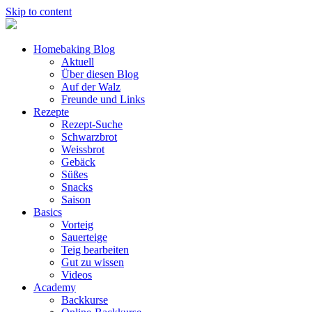
Skip to content
Homebaking Blog
Aktuell
Über diesen Blog
Auf der Walz
Freunde und Links
Rezepte
Rezept-Suche
Schwarzbrot
Weissbrot
Gebäck
Süßes
Snacks
Saison
Basics
Vorteig
Sauerteige
Teig bearbeiten
Gut zu wissen
Videos
Academy
Backkurse