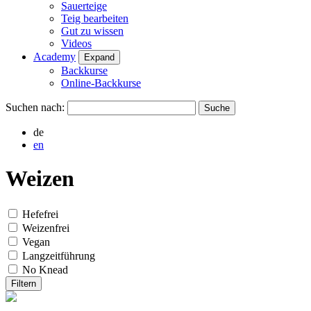
Sauerteige
Teig bearbeiten
Gut zu wissen
Videos
Academy
Expand
Backkurse
Online-Backkurse
Suchen nach:
de
en
Weizen
Hefefrei
Weizenfrei
Vegan
Langzeitführung
No Knead
Filtern