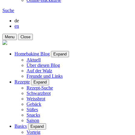
Online-Backkurse
Suche
de
en
Menu
Close
Homebaking Blog
Expand
Aktuell
Über diesen Blog
Auf der Walz
Freunde und Links
Rezepte
Expand
Rezept-Suche
Schwarzbrot
Weissbrot
Gebäck
Süßes
Snacks
Saison
Basics
Expand
Vorteig