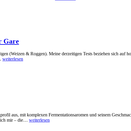
r Gare
rteigen (Weizen & Roggen). Meine derzeitigen Tests beziehen sich auf h
n…
weiterlesen
nprofil aus, mit komplexen Fermentationsaromen und seinem Geschmack
e ich mir – die…
weiterlesen