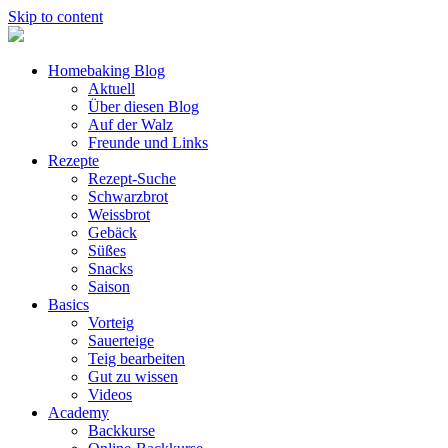
Skip to content
Homebaking Blog
Aktuell
Über diesen Blog
Auf der Walz
Freunde und Links
Rezepte
Rezept-Suche
Schwarzbrot
Weissbrot
Gebäck
Süßes
Snacks
Saison
Basics
Vorteig
Sauerteige
Teig bearbeiten
Gut zu wissen
Videos
Academy
Backkurse