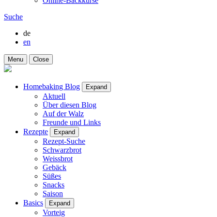
Online-Backkurse
Suche
de
en
Menu
Close
Homebaking Blog
Expand
Aktuell
Über diesen Blog
Auf der Walz
Freunde und Links
Rezepte
Expand
Rezept-Suche
Schwarzbrot
Weissbrot
Gebäck
Süßes
Snacks
Saison
Basics
Expand
Vorteig