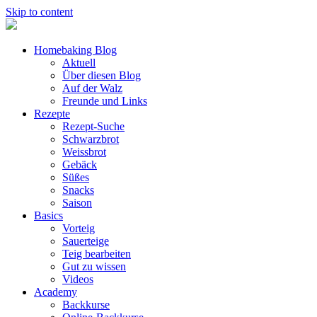
Skip to content
Homebaking Blog
Aktuell
Über diesen Blog
Auf der Walz
Freunde und Links
Rezepte
Rezept-Suche
Schwarzbrot
Weissbrot
Gebäck
Süßes
Snacks
Saison
Basics
Vorteig
Sauerteige
Teig bearbeiten
Gut zu wissen
Videos
Academy
Backkurse