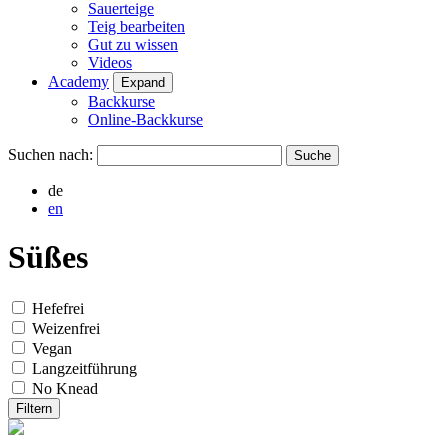
Sauerteige
Teig bearbeiten
Gut zu wissen
Videos
Academy
Expand
Backkurse
Online-Backkurse
Suchen nach:
de
en
Süßes
Hefefrei
Weizenfrei
Vegan
Langzeitführung
No Knead
Filtern