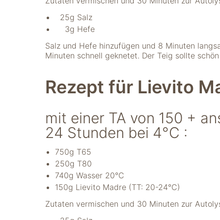
Zutaten vermischen und 30 Minuten zur Autoly
verwenden wir
Tools zur Erfassung
25g Salz
anonymer
3g Hefe
Nutzungsstatistiken.
Wir verwenden
Salz und Hefe hinzufügen und 8 Minuten langs
"Google Analytics"
Minuten schnell geknetet. Der Teig sollte schön
um
Nutzungsstatistiken
Rezept für Lievito M
aufzuzeichnen.
mit einer TA von 150 + an
Marketing
Diese Cookies
24 Stunden bei 4°C :
ermöglichen eine
Personalisierung
750g T65
auf Basis dessen,
250g T80
was Sie auf unserer
740g Wasser 20°C
Website ansehen.
Diese und andere
150g Lievito Madre (TT: 20-24°C)
Daten werden
Zutaten vermischen und 30 Minuten zur Autoly
möglicherweise so
modifiziert, dass sie