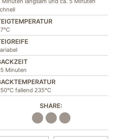
 Minuten langsam und ca. 5 Minuten
chnell
TEIGTEMPERATUR
27°C
TEIGREIFE
ariabel
BACKZEIT
5 Minuten
BACKTEMPERATUR
50°C fallend 235°C
SHARE: