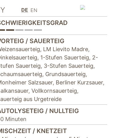
Y
DE
EN
SCHWIERIGKEITSGRAD
VORTEIG / SAUERTEIG
eizensauerteig
,
LM Lievito Madre
,
inkelsauerteig
,
1-Stufen Sauerteig
,
2-
tufen Sauerteig
,
3-Stufen Sauerteig
,
chaumsauerteig
,
Grundsauerteig
,
onheimer Salzsauer
,
Berliner Kurzsauer
,
alkansauer
,
Vollkornsauerteig
,
auerteig aus Urgetreide
AUTOLYSETEIG / NULLTEIG
0 Minuten
MISCHZEIT / KNETZEIT