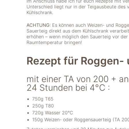
Im Anschluss habe ich für euch Rezepte mit ve
Unterschied liegt nur in der Teigausbeute des
Kühlschrank.
ACHTUNG
: Es können auch Weizen- und Rogge
Sauerteig direkt aus dem Kühlschrank verarbei
erhöhen – wenn möglich den Sauerteig vor der
Raumtemperatur bringen!
Rezept für Roggen-
Notwendig
Diese Cookies
sind für die
mit einer TA von 200 + an
Funktionsweise
der Website
24 Stunden bei 4°C :
notwendig.
750g T65
250g T80
Statistiken
720g Wasser 20°C
Um Funktion und
150g Weizen- oder Roggensauerteig (TA 20
Struktur der Website
zu verbessern,