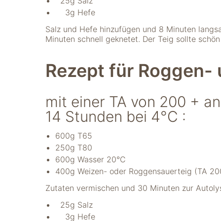
25g Salz
nicht zur direkten
3g Hefe
Identifizierung Ihrer
Person verwendet
Salz und Hefe hinzufügen und 8 Minuten langs
werden können
Minuten schnell geknetet. Der Teig sollte schön
(pseudomisiert),
und können an
Drittpartner
Rezept für Roggen-
weitergegeben
werden, die sie
möglicherweise
mit einer TA von 200 + an
verwenden, um
14 Stunden bei 4°C :
Anzeigen an Ihr
Profil anzupassen.
Durch die
600g T65
Deaktivierung
250g T80
dieser Cookies wird
600g Wasser 20°C
die Werbung nicht
400g Weizen- oder Roggensauerteig (TA 20
ausgeschaltet – sie
wird lediglich nicht
Zutaten vermischen und 30 Minuten zur Autoly
auf Ihre Interessen
zugeschnitten. Wir
25g Salz
verwenden
3g Hefe