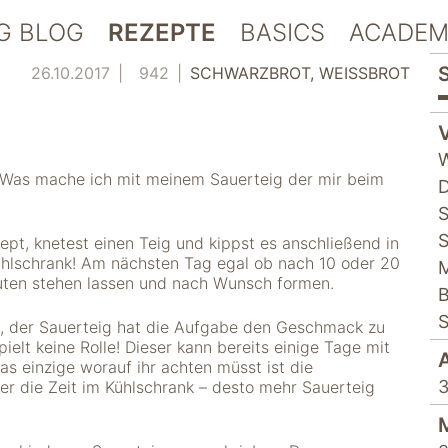
G BLOG
REZEPTE
BASICS
ACADEM
26.10.2017
942
SCHWARZBROT
WEISSBROT
W
e: Was mache ich mit meinem Sauerteig der mir beim
D
S
S
ept, knetest einen Teig und kippst es anschließend in
ühlschrank! Am nächsten Tag egal ob nach 10 oder 20
M
uten stehen lassen und nach Wunsch formen.
B
S
l, der Sauerteig hat die Aufgabe den Geschmack zu
ielt keine Rolle! Dieser kann bereits einige Tage mit
as einzige worauf ihr achten müsst ist die
3
zer die Zeit im Kühlschrank – desto mehr Sauerteig